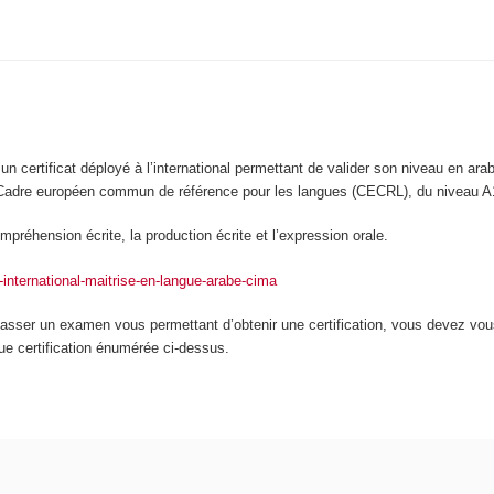
n certificat déployé à l’international permettant de valider son niveau en ar
 Cadre européen commun de référence pour les langues (CECRL), du niveau A
préhension écrite, la production écrite et l’expression orale.
t-international-maitrise-en-langue-arabe-cima
asser un examen vous permettant d’obtenir une certification, vous devez vou
que certification énumérée ci-dessus.