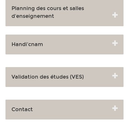
Planning des cours et salles
d'enseignement
Handi'cnam
Validation des études (VES)
Contact