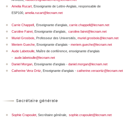
Amelia Rucart
,
Enseignante de Lettre-Anglais, responsable de
ESP100,
amelia.rucart@lecnam.net
,
Carrie Chappell
Enseignante d'anglais,
carrie.chappell@lecnam.net
Caroline Fairet,
Enseignante d'anglais,
caroline.fairet@lecnam.net
Muriel Grosbois
, Professeur des Universités,
muriel.grosbois@lecnam.net
Meriem Gueche
, Enseignante d'anglais -
meriem.gueche@lecnam.net
Aude Labetoulle
,
Maître de conférence, enseignante d'anglais
-
aude.labetoulle@lecnam.net
Daniel Morgan
,
Enseignante d'anglais -
daniel.morgan@lecnam.net
Catherine Vera Ortiz
, Enseignante d'anglais -
catherine.veraortiz@lecnam.net
Secrétaire générale
Sophie Crapoulet,
Secrétaire générale,
sophie.crapoulet@lecnam.net