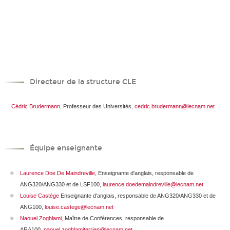
Directeur de la structure CLE
Cédric Brudermann
, Professeur des Universités,
cedric.brudermann@lecnam.net
Équipe enseignante
Laurence Doe De Maindreville
,
Enseignante d'anglais, responsable de
ANG320/ANG330 et de LSF100,
laurence.doedemaindreville@lecnam.net
Louise Castège
Enseignante d'anglais, responsable de ANG320/ANG330 et de
ANG100,
louise.castege@lecnam.net
Naouel Zoghlami,
Maître de Conférences, responsable de
ARA100,
naouel.zoghlamiterrien@lecnam.net