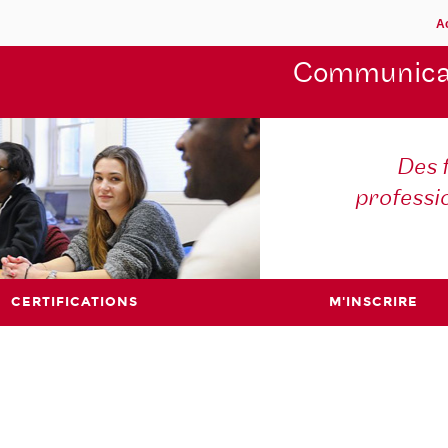
A
Communica
Des 
professi
CERTIFICATIONS
M'INSCRIRE