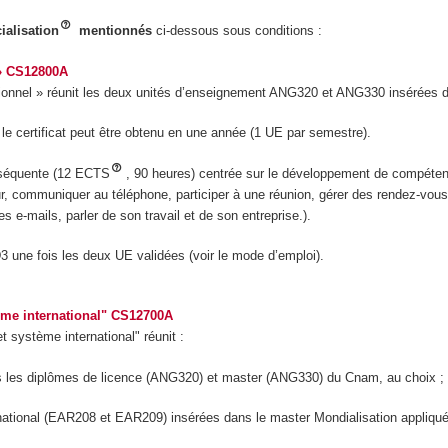
ialisation
mentionnés
ci-dessous sous conditions :
 » CS12800A
ionnel » réunit les deux unités d’enseignement ANG320 et ANG330 insérées d
le certificat peut être obtenu en une année (1 UE par semestre).
onséquente (12 ECTS
, 90 heures) centrée sur le développement de compéten
eur, communiquer au téléphone, participer à une réunion, gérer des rendez-vo
es e-mails, parler de son travail et de son entreprise.).
D3 une fois les deux UE validées (voir le mode d’emploi).
tème international" CS12700A
 système international" réunit :
us les diplômes de licence (ANG320) et master (ANG330) du Cnam, au choix ;
rnational (EAR208 et EAR209) insérées dans le master Mondialisation appliqu