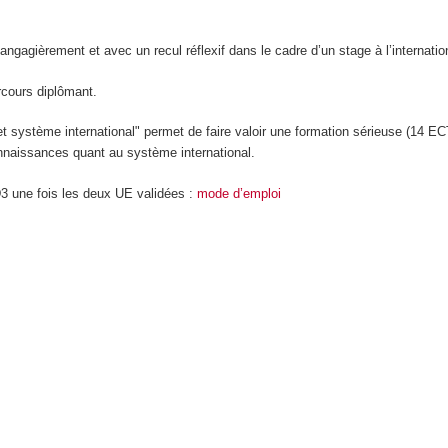
r langagièrement et avec un recul réflexif dans le cadre d’un stage à l’internati
rcours diplômant.
 système international" permet de faire valoir une formation sérieuse (14 E
nnaissances quant au système international.
D3 une fois les deux UE validées :
mode d’emploi