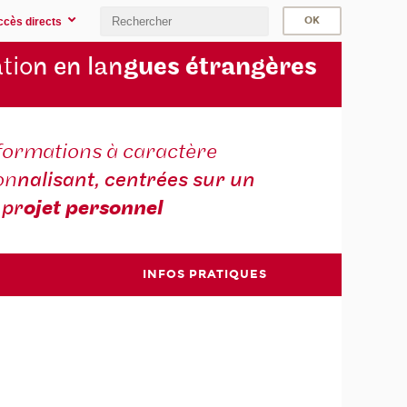
ccès directs
tio
n en lan
gues étrangères
formations à caractère
on
nalisant, centrées sur un
pr
ojet personnel
INFOS PRATIQUES