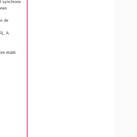
el synchrone
ones
es de
RL. A
re établi.