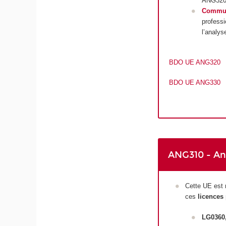
ANG320 
Communi
profess
l’analys
BDO UE ANG320
BDO UE ANG330
ANG310 - Ang
Cette UE est
ces
licences 
LG0360,