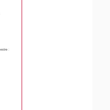
t
estre :