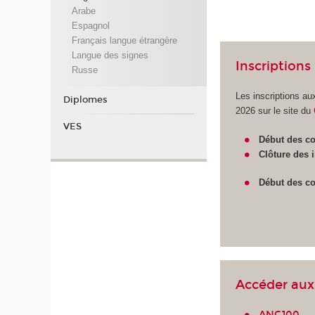
Arabe
Espagnol
Français langue étrangère
Langue des signes
Inscriptions
Russe
Les inscriptions a
Diplomes
2026 sur le site du
VES
Début des co
Clôture des 
Début des co
Accéder aux 
ANG100