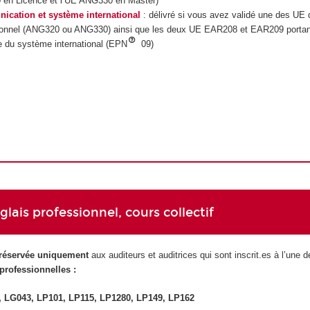
en Licence et l’UE ANG330 en Master)
cation et système international
: délivré si vous avez validé une des UE 
ionnel (ANG320 ou ANG330) ainsi que les deux UE EAR208 et EAR209 portan
e du système international (EPN
09)
lais professionnel, cours collectif
réservée uniquement
aux auditeurs et auditrices qui sont inscrit.es à l’une d
professionnelles :
 LG043, LP101, LP115, LP1280, LP149, LP162