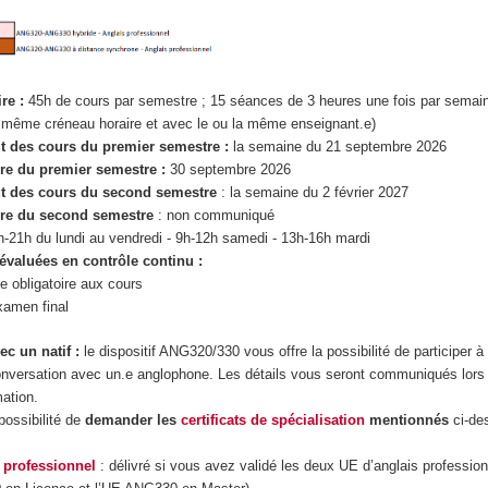
ire
:
45h de cours par semestre ; 15 séances de 3 heures une fois par semain
 même créneau horaire et avec le ou la même enseignant.e)
t des cours du premier semestre
:
la semaine du 21 septembre 2026
ure du premier semestre
:
30 septembre 2026
t des cours du second semestre
: la semaine du 2 février 2027
ure du second semestre
: non communiqué
h-21h du lundi au vendredi - 9h-12h samedi - 13h-16h mardi
évaluées en contrôle continu :
 obligatoire aux cours
xamen final
ec un natif
:
le dispositif ANG320/330 vous offre la possibilité de participer à
nversation avec un.e anglophone. Les détails vous seront communiqués lors 
mation.
possibilité de
demander les
certificats de spécialisation
mentionnés
ci-de
 professionnel
: délivré si vous avez validé les deux UE d’anglais profession