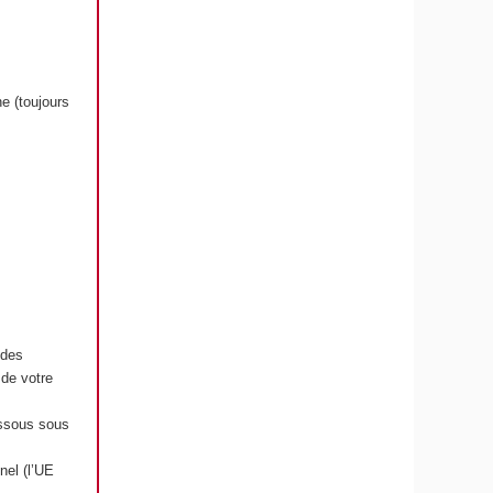
e (toujours
 des
de votre
ssous sous
nel (l’UE