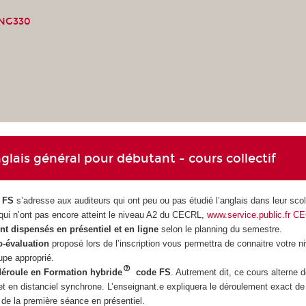
NG330
lais général pour débutant - cours collectif
 FS
s’adresse aux auditeurs qui ont peu ou pas étudié l’anglais dans leur scol
 qui n’ont pas encore atteint le niveau A2 du CECRL,
www.service.public.fr
CE
nt dispensés en présentiel et en ligne
selon le planning du semestre.
o-évaluation
proposé lors de l’inscription vous permettra de connaitre votre n
upe approprié.
déroule en Formation hybride
code FS
. Autrement dit, ce cours alterne
 et en distanciel synchrone. L’enseignant.e expliquera le déroulement exact de
 de la première séance en présentiel.