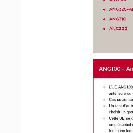
ANG320-A
ANG310
ANG200
ANG100 - Ang
L'UE
ANG100
antérieure ou
Ces cours so
Un test d'aut
choisir un gro
Cette UE se 
en présentiel
formation lors