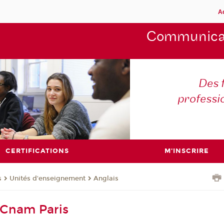
A
Communica
Des 
professi
CERTIFICATIONS
M'INSCRIRE
s
Unités d'enseignement
Anglais
 Cnam Paris