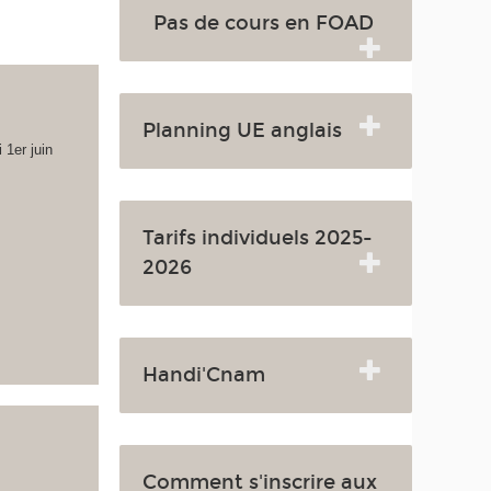
Pas de cours en FOAD
Planning UE anglais
 1er juin
Tarifs individuels 2025-
2026
Handi'Cnam
Comment s'inscrire aux