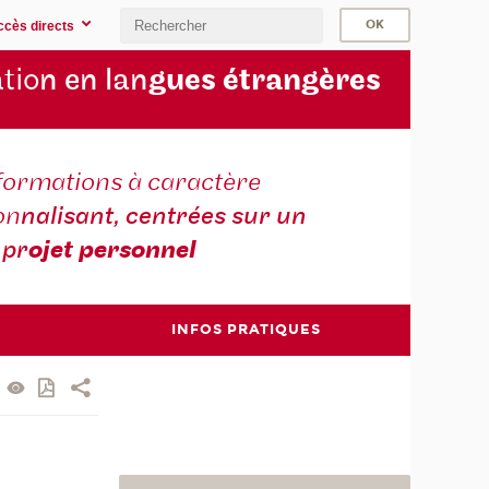
ccès directs
tio
n en lan
gues étrangères
formations à caractère
on
nalisant, centrées sur un
pr
ojet personnel
INFOS PRATIQUES