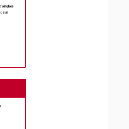
d’anglais
t sur
e