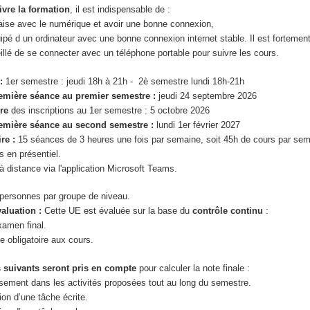
ivre la formation
, il est indispensable de :
’aise avec le numérique et avoir une bonne connexion,
ipé d un ordinateur avec une bonne connexion internet stable. Il est fortemen
llé de se connecter avec un téléphone portable pour suivre les cours.
:
1er semestre : jeudi 18h à 21h - 2è semestre lundi 18h-21h
remière séance au premier semestre
:
jeudi 24 septembre 2026
ure
des inscriptions au 1er semestre : 5 octobre 2026
remière séance au second semestre
:
lundi 1er février 2027
ire
:
15 séances de 3 heures une fois par semaine, soit 45h de cours par sem
 en présentiel.
à distance via l'application Microsoft Teams.
personnes par groupe de niveau.
valuation
:
Cette UE est évaluée sur la base du
contrôle continu
:
xamen final.
 obligatoire aux cours.
 suivants seront pris en compte
pour calculer la note finale :
sement dans les activités proposées tout au long du semestre.
ion d’une tâche écrite.