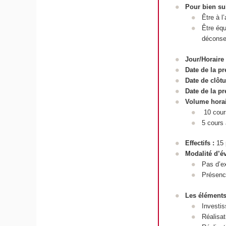
Pour bien su
Être à l
Être équ
déconsei
Jour/Horaire
Date de la p
Date de clôt
Date de la p
Volume hora
10 cours
5 cours 
Effectifs
:
15 
Modalité d’é
Pas d’e
Présence
Les éléments
Investis
Réalisat