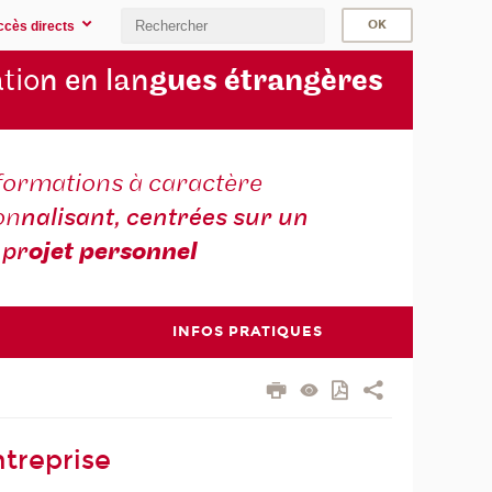
ccès directs
tio
n en lan
gues étrangères
formations à caractère
on
nalisant, centrées sur un
pr
ojet personnel
INFOS PRATIQUES
treprise