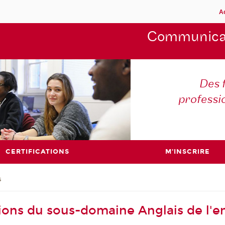
A
Communica
Des 
professi
CERTIFICATIONS
M'INSCRIRE
s
ions du sous-domaine Anglais de l'en