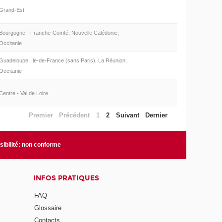
Grand-Est
Bourgogne - Franche-Comté, Nouvelle Calédonie,
Occitanie
Guadeloupe, Ile-de-France (sans Paris), La Réunion,
Occitanie
Centre - Val de Loire
Premier
Précédent
1
2
Suivant
Dernier
ibilité: non conforme
INFOS PRATIQUES
FAQ
Glossaire
Contacts