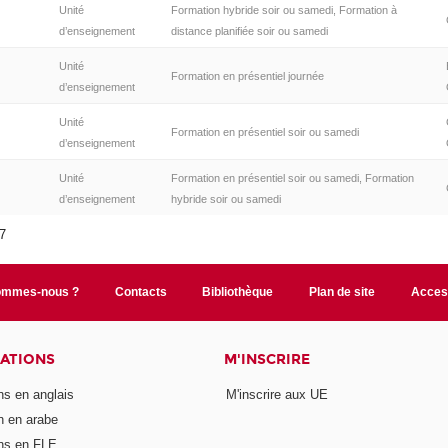
Unité
Formation hybride soir ou samedi, Formation à
d’enseignement
distance planifiée soir ou samedi
Unité
Formation en présentiel journée
d’enseignement
Unité
Formation en présentiel soir ou samedi
d’enseignement
Unité
Formation en présentiel soir ou samedi, Formation
d’enseignement
hybride soir ou samedi
17
ommes-nous ?
Contacts
Bibliothèque
Plan de site
Access
CATIONS
M'INSCRIRE
ons en anglais
M'inscrire aux UE
on en arabe
ons en FLE