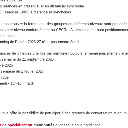
lités suivantes :
 séances en présentiel et en distanciel synchrone
S :
séances 100% à distance et synchones
e pour suivre la formation : des groupes de différents niveaux sont proposé
aluer votre niveau conformément au CECRL. A l’issue de cet auto-positionnemen
que niveau.
ning de l'année 2026-27 n'est pas encore établi.
ances de 3 heures une fois par semaine (toujours le même jour, même crénea
a semaine du 21 septembre 2026
re 2026
a semaine du 2 février 2027
niqué
medi - 13h-16h mardi
vous offre la possibilité de participer à des groupes de conversation avec u
ts de spécialisation
mentionnés
ci-dessous sous conditions :