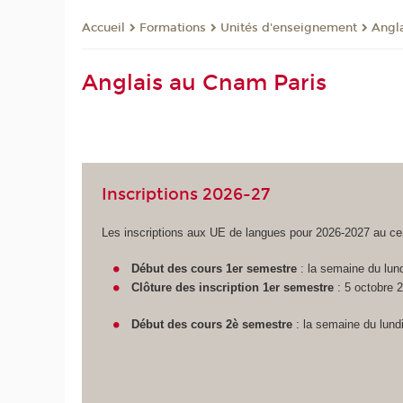
Formations
Unités d'enseignement
Angl
Accueil
Anglais au Cnam Paris
Inscriptions 2026-27
Les inscriptions aux UE de langues pour 2026-2027 au ce
Début des cours 1er semestre
: la semaine du lun
Clôture des inscription 1er semestre
: 5 octobre 
Début des cours 2è semestre
: la semaine du lundi