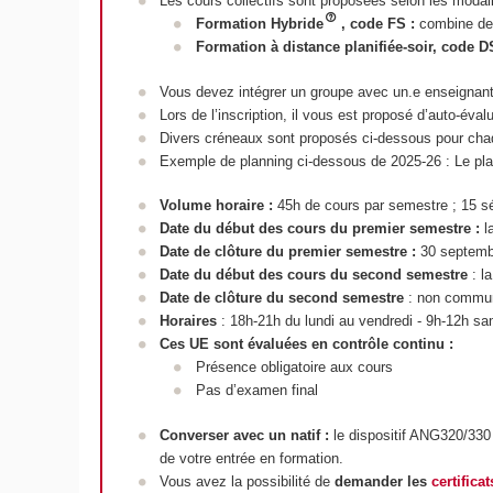
Les cours collectifs sont proposées selon les moda
Formation Hybride
, code FS :
combine des
Formation à distance planifiée-soir, code D
Vous devez intégrer un groupe avec un.e enseignant.
Lors de l’inscription, il vous est proposé d’auto-év
Divers créneaux sont proposés ci-dessous pour cha
Exemple de planning ci-dessous de 2025-26 : Le plan
Volume horaire
:
45h de cours par semestre ; 15 sé
Date du début des cours du premier semestre
:
l
Date de clôture du premier semestre
:
30 septemb
Date du début des cours du second semestre
: l
Date de clôture du second semestre
: non commu
Horaires
: 18h-21h du lundi au vendredi - 9h-12h sa
Ces UE sont évaluées en contrôle continu :
Présence obligatoire aux cours
Pas d’examen final
Converser avec un natif
:
le dispositif ANG320/330 
de votre entrée en formation.
Vous avez la possibilité de
demander les
certifica