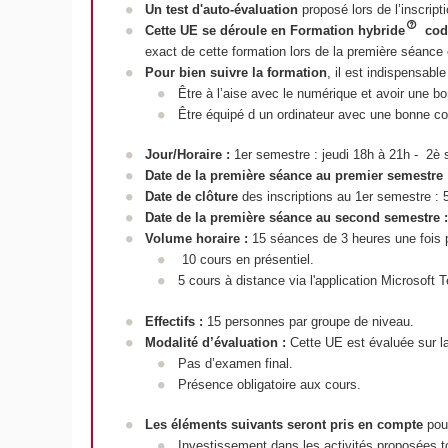
Un test d'auto-évaluation
proposé lors de l’inscript
Cette UE se déroule en Formation hybride
cod
exact de cette formation lors de la première séance 
Pour bien suivre la formation
, il est indispensable
Être à l’aise avec le numérique et avoir une b
Être équipé d un ordinateur avec une bonne con
Jour/Horaire
:
1er semestre : jeudi 18h à 21h - 2è 
Date de la première séance au premier semestre
Date de clôture
des inscriptions au 1er semestre : 
Date de la première séance au second semestre
Volume horaire
:
15 séances de 3 heures une fois p
10 cours en présentiel.
5 cours à distance via l'application Microsoft 
Effectifs
:
15 personnes par groupe de niveau.
Modalité d’évaluation
:
Cette UE est évaluée sur l
Pas d’examen final.
Présence obligatoire aux cours.
Les éléments suivants seront pris en compte
pour
Investissement dans les activités proposées t