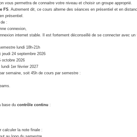
ion vous permettra de connaitre votre niveau et choisir un groupe approprié.
e FS
. Autrement dit, ce cours alterne des séances en présentiel et en distan
en présentiel.
 de :
onne connexion,
nexion internet stable. Il est fortement déconseillé de se connecter avec un 
semestre lundi 18h-21h
:
jeudi 24 septembre 2026
5 octobre 2026
:
lundi 1er février 2027
ar semaine, soit 45h de cours par semestre :
Teams.
a base du
contrôle continu
:
 calculer la note finale :
out au long du semestre.