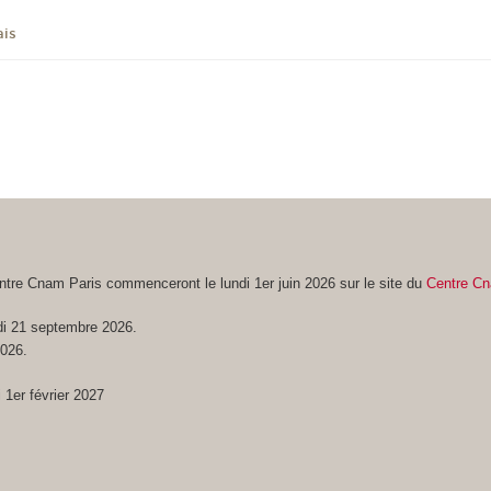
ais
ntre Cnam Paris commenceront le lundi 1er juin 2026 sur le site du
Centre Cn
di 21 septembre 2026.
2026.
 1er février 2027