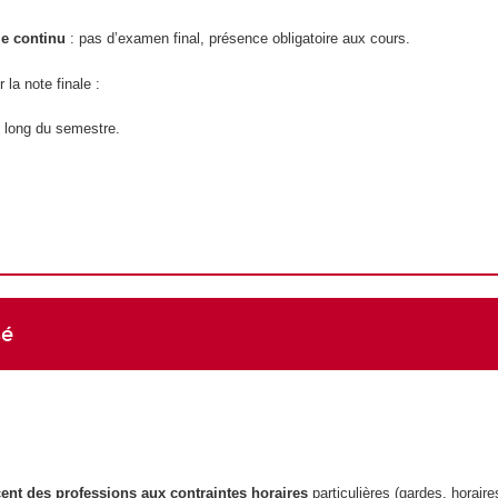
le continu
: pas d’examen final, présence obligatoire aux cours.
la note finale :
u long du semestre.
sé
cent des professions aux contraintes horaires
particulières (gardes, horaire