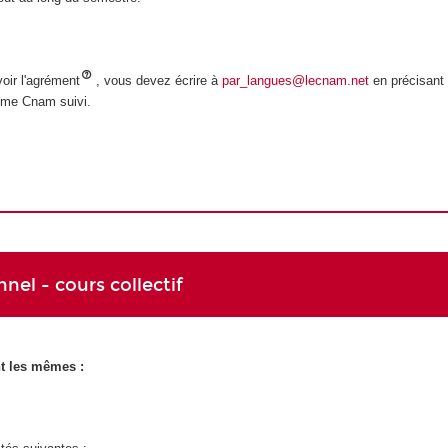
voir l'agrément
, vous devez écrire à
par_langues@lecnam.net
en précisant 
lôme Cnam suivi.
el - cours collectif
nt les mêmes :