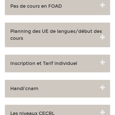
Pas de cours en FOAD
Planning des UE de langues/début des
cours
Inscription et Tarif individuel
Handi'cnam
Les niveaux CECRL