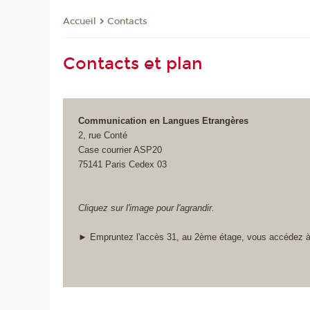
Contacts
Accueil
Contacts et plan
Communication en Langues Etrangères
2, rue Conté
Case courrier ASP20
75141 Paris Cedex 03
Cliquez sur l'image pour l'agrandir.
► Empruntez l'accès 31, au 2ème étage, vous accédez à 