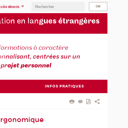
ccès directs
tio
n en lan
gues étrangères
formations à caractère
on
nalisant, centrées sur un
pr
ojet personnel
INFOS PRATIQUES
 ergonomique