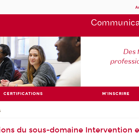
A
Communica
Des 
professi
CERTIFICATIONS
M'INSCRIRE
s
ions du sous-domaine Intervention