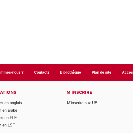
ommes-nous ?
Contacts
Bibliothèque
Plan de site
Access
CATIONS
M'INSCRIRE
ons en anglais
M'inscrire aux UE
on en arabe
ons en FLE
on en LSF