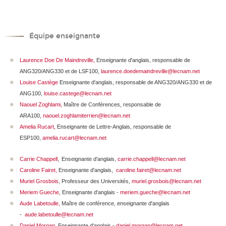
Équipe enseignante
Laurence Doe De Maindreville
,
Enseignante d'anglais, responsable de
ANG320/ANG330 et de LSF100,
laurence.doedemaindreville@lecnam.net
Louise Castège
Enseignante d'anglais, responsable de ANG320/ANG330 et de
ANG100,
louise.castege@lecnam.net
Naouel Zoghlami,
Maître de Conférences, responsable de
ARA100,
naouel.zoghlamiterrien@lecnam.net
Amelia Rucart
,
Enseignante de Lettre-Anglais, responsable de
ESP100,
amelia.rucart@lecnam.net
,
Carrie Chappell
Enseignante d'anglais,
carrie.chappell@lecnam.net
Caroline Fairet,
Enseignante d'anglais,
caroline.fairet@lecnam.net
Muriel Grosbois
, Professeur des Universités,
muriel.grosbois@lecnam.net
Meriem Gueche
, Enseignante d'anglais -
meriem.gueche@lecnam.net
Aude Labetoulle
,
Maître de conférence, enseignante d'anglais
-
aude.labetoulle@lecnam.net
Daniel Morgan
,
Enseignante d'anglais -
daniel.morgan@lecnam.net